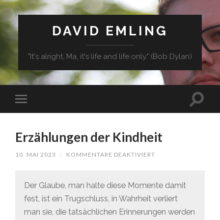
DAVID EMLING
"It's alright, Ma, it's life and life only." (Bob Dylan)
Erzählungen der Kindheit
10. MAI 2023
/
KOMMENTARE DEAKTIVIERT
FÜR
ERZÄHLUNGEN
DER
KINDHEIT
Der Glaube, man halte diese Momente damit
fest, ist ein Trugschluss, in Wahrheit verliert
man sie, die tatsächlichen Erinnerungen werden